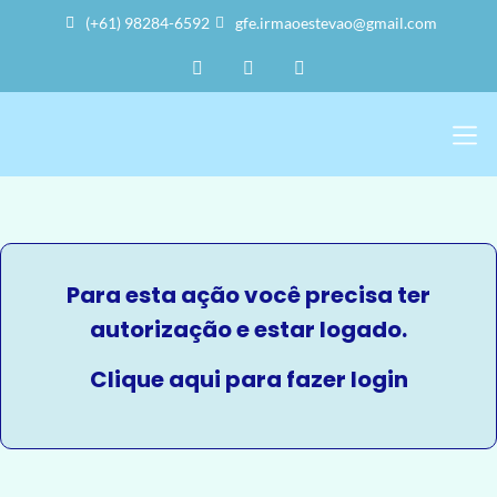
(+61) 98284-6592
gfe.irmaoestevao@gmail.com
Sobre Nós
Trabalho Vol
A Sede 
Para esta ação você precisa ter
autorização e estar logado.
Clique aqui para fazer login