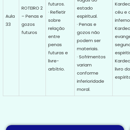
futuros.
Kardec
ROTEIRO 2
estado
· Refletir
céu e 
Aula
– Penas e
espiritual.
sobre
inferno
33
gozos
· Penas e
relação
Kardec
futuros
gozos não
entre
evang
podem ser
penas
segun
materiais.
futuras e
espirit
· Sofrimentos
livre-
Kardec
variam
arbítrio.
livro d
conforme
espírit
inferioridade
moral.