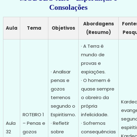
Consolações
Abordagens
Fonte
Aula
Tema
Objetivos
(Resumo)
Pesqu
· A Terra é
mundo de
provas e
· Analisar
expiações.
penas e
· O homem é
gozos
quase sempre
terrenos
o obreiro da
Kardec
segundo o
própria
evang
ROTEIRO 1
Espiritismo.
infelicidade.
segun
Aula
– Penas e
· Refletir
· Sofremos
espirit
32
gozos
sobre
consequências
Kardec