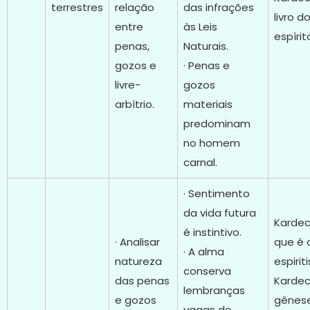
terrestres
relação
das infrações
livro d
entre
às Leis
espírit
penas,
Naturais.
gozos e
· Penas e
livre-
gozos
arbítrio.
materiais
predominam
no homem
carnal.
· Sentimento
da vida futura
Kardec
é instintivo.
· Analisar
que é 
· A alma
natureza
espirit
conserva
das penas
Kardec
lembranças
e gozos
gênese
vagas do