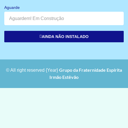
Aguarde
AINDA NÃO INSTALADO
Grupo da Fraternidade Espírita
© All right reserved
{Year}
Irmão Estêvão