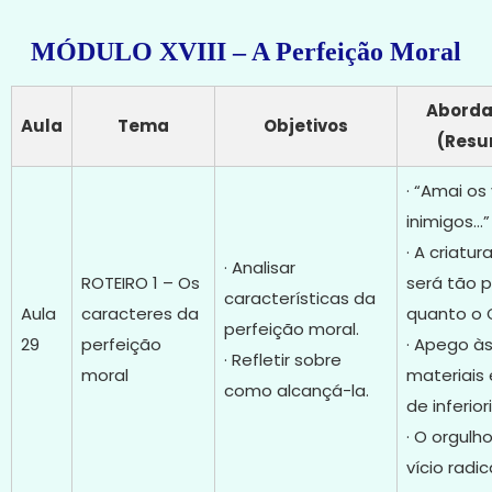
MÓDULO XVIII – A Perfeição Moral
Abord
Aula
Tema
Objetivos
(Res
· “Amai os
inimigos…”
· A criatu
· Analisar
ROTEIRO 1 – Os
será tão p
características da
Aula
caracteres da
quanto o C
perfeição moral.
29
perfeição
· Apego às
· Refletir sobre
moral
materiais 
como alcançá-la.
de inferio
· O orgulh
vício radica