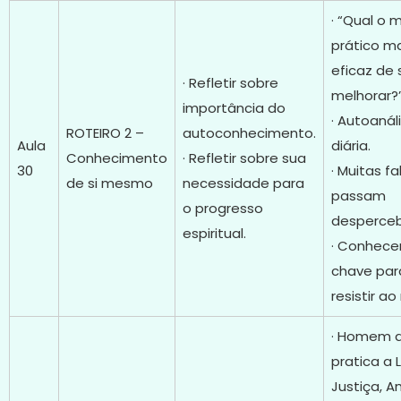
· “Qual o 
prático m
eficaz de 
· Refletir sobre
melhorar?
importância do
· Autoanál
ROTEIRO 2 –
autoconhecimento.
Aula
diária.
Conhecimento
· Refletir sobre sua
30
· Muitas fa
de si mesmo
necessidade para
passam
o progresso
desperceb
espiritual.
· Conhece
chave par
resistir ao
· Homem 
pratica a 
Justiça, A