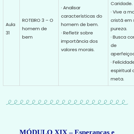
Caridade.
· Analisar
· Vive a mo
características do
ROTEIRO 3 – O
cristã em
Aula
homem de bem.
homem de
pureza.
31
· Refletir sobre
bem
· Busca c
importância dos
de
valores morais.
aperfeiço
· Felicidad
espiritual
meta.
MÓDULO XIX – Esperanças e