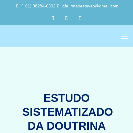
(+61) 98284-6592
gfe.irmaoestevao@gmail.com
Sobre Nós
Trabalho Vol
A Sede 
ESTUDO
SISTEMATIZADO
DA DOUTRINA