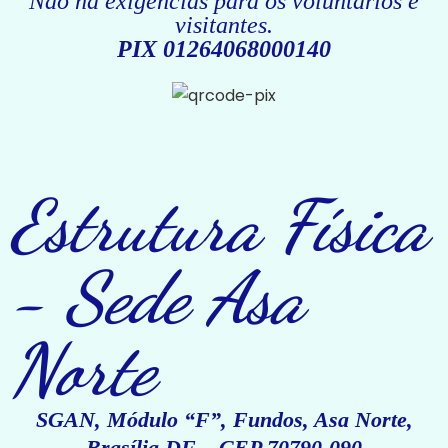
Não há exigências para os voluntários e
visitantes.
PIX 01264068000140
Estrutura Física
- Sede Asa
Norte
SGAN, Módulo “F”, Fundos, Asa Norte,
Brasília DF – CEP 70790-090