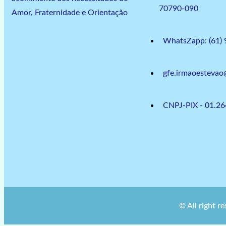
70790-090
Amor, Fraternidade e Orientação
WhatsZapp: (61)
gfe.irmaoesteva
CNPJ-PIX - 01.2
© All right r