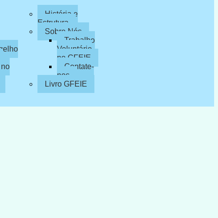
História e
Estrutura
Sobre Nós
Trabalho
gelho
Voluntário
no GFEIE
 no
Contate-
nos
Livro GFEIE