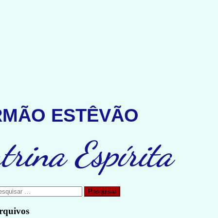
IRMÃO ESTÊVÃO
trina Espírita
rquivos