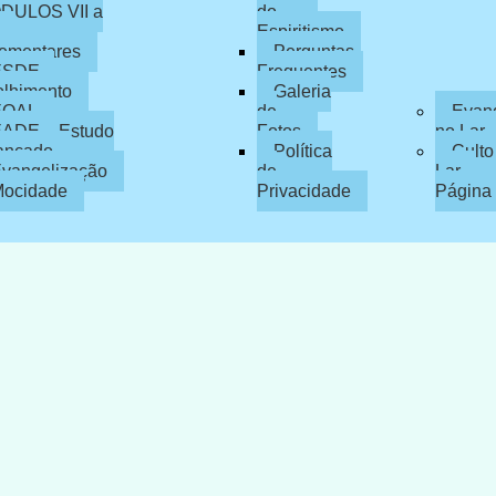
DULOS VII a
do
Espiritismo
ementares
Perguntas
ESDE –
Frequentes
olhimento
Galeria
EOAL
de
Evan
ADE – Estudo
Fotos
no Lar
ançado
Política
Culto
vangelização
de
Lar –
ocidade
Privacidade
Página