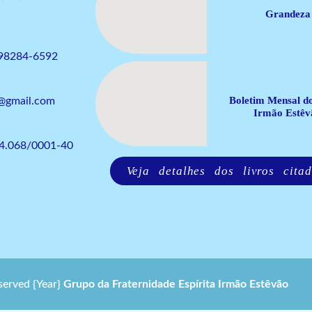
Grandeza
 98284-6592
Boletim Mensal d
o@gmail.com
Irmão Estêv
64.068/0001-40
Veja detalhes dos livros citad
eserved
{Year}
Grupo da Fraternidade Espírita Irmão Estêvão