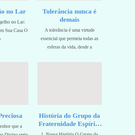
ão no Lar
Tolerância nunca é
demais
elho no Lar:
A tolerância é uma virtude
em Sua Casa O
essencial que permeia todas as
o
esferas da vida, desde a
Preciosa
História do Grupo da
Fraternidade Espírita
enhor que a
Irmão Estêvão
1. Nossa História O Grupo da
o Divino seria