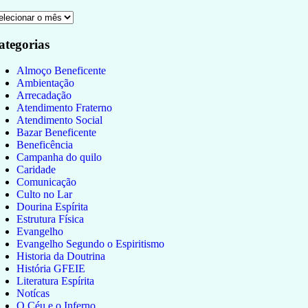
ategorias
Almoço Beneficente
Ambientação
Arrecadação
Atendimento Fraterno
Atendimento Social
Bazar Beneficente
Beneficência
Campanha do quilo
Caridade
Comunicação
Culto no Lar
Dourina Espírita
Estrutura Física
Evangelho
Evangelho Segundo o Espiritismo
Historia da Doutrina
História GFEIE
Literatura Espírita
Notícas
O Céu e o Inferno