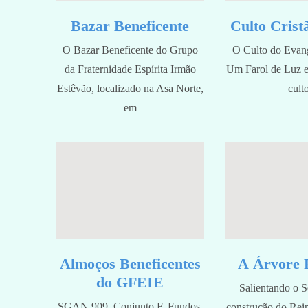
Bazar Beneficente
Culto Crist
O Bazar Beneficente do Grupo
O Culto do Evang
da Fraternidade Espírita Irmão
Um Farol de Luz 
Estêvão, localizado na Asa Norte,
cult
em
Almoços Beneficentes
A Árvore 
do GFEIE
Salientando o S
SGAN 909, Conjunto F, Fundos,
construção do Rein