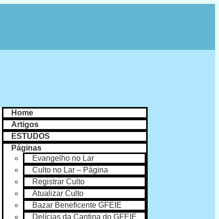
Home
Artigos
ESTUDOS
Páginas
Evangelho no Lar
Culto no Lar – Página
Registrar Culto
Atualizar Culto
Bazar Beneficente GFEIE
Delícias da Cantina do GFEIE