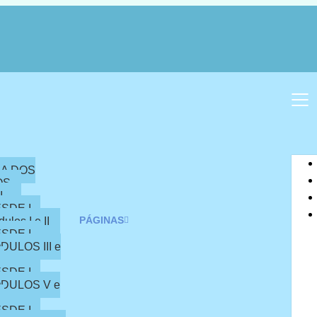
NA DOS
OS
I
SDE I –
PÁGINAS
ulos I e II
SDE I –
DULOS III e
SDE I –
DULOS V e
SDE I –