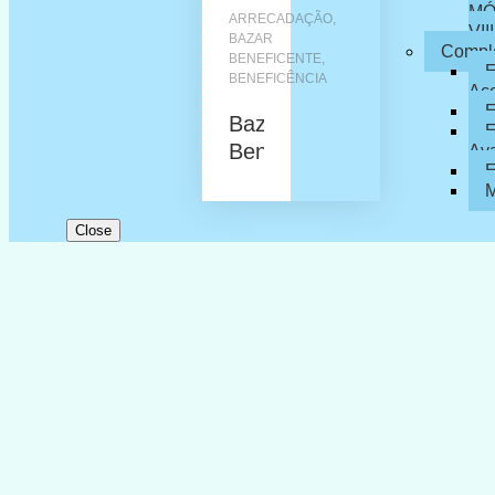
MÓ
ARRECADAÇÃO
,
VIII
BAZAR
Compl
BENEFICENTE
,
BENEFICÊNCIA
Ac
Bazar
E
Beneficente
Av
E
M
Close