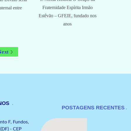
Fraternidade Espírita Irmão
aternal entre
Estêvão – GFEIE, fundado nos
anos
Next
-NOS
POSTAGENS RECENTES
to F, Fundos,
 (DF) - CEP