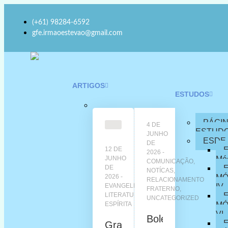
(+61) 98284-6592
gfe.irmaoestevao@gmail.com
ARTIGOS
ESTUDOS
PÁGI
4 DE
ESTUD
JUNHO
ESDE 
DE
E
12 DE
2026
Mód
JUNHO
COMUNICAÇÃO
,
E
DE
NOTÍCAS
,
MÓ
2026
RELACIONAMENTO
IV
EVANGELHO
,
FRATERNO
,
E
LITERATURA
UNCATEGORIZED
MÓ
ESPÍRITA
VI
Boletim
E
Grandeza