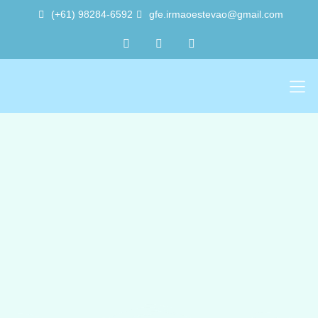
(+61) 98284-6592
gfe.irmaoestevao@gmail.com
Sobre Nós
Trabalho Vol
A Sede 