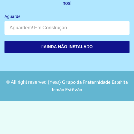
nos!
Aguarde
AINDA NÃO INSTALADO
Grupo da Fraternidade Espírita
© All right reserved
{Year}
Irmão Estêvão