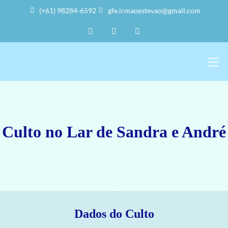
(+61) 98284-6592
gfe.irmaoestevao@gmail.com
Sobre Nós
Trabalho Vol
A Sede 
Culto no Lar de Sandra e André
Dados do Culto