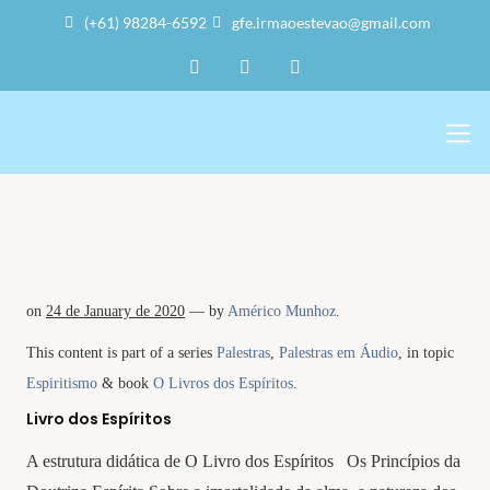
(+61) 98284-6592
gfe.irmaoestevao@gmail.com
Sobre Nós
Trabalho Volu
A Sede
on
24 de January de 2020
— by
Américo Munhoz
.
This content is part of a series
Palestras
,
Palestras em Áudio
, in topic
Espiritismo
& book
O Livros dos Espíritos
.
Livro dos Espíritos
A estrutura didática de O Livro dos Espíritos Os Princípios da