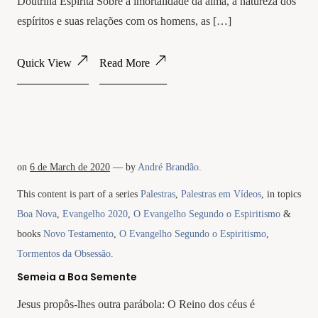
Doutrina Espírita Sobre a imortalidade da alma, a natureza dos
espíritos e suas relações com os homens, as […]
Quick View
Read More
on
6 de March de 2020
— by
André Brandão
.
This content is part of a series
Palestras
,
Palestras em Vídeos
, in topics
Boa Nova
,
Evangelho 2020
,
O Evangelho Segundo o Espiritismo
&
books
Novo Testamento
,
O Evangelho Segundo o Espiritismo
,
Tormentos da Obsessão
.
Semeia a Boa Semente
Jesus propôs-lhes outra parábola: O Reino dos céus é