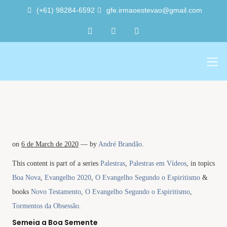
(+61) 98284-6592
gfe.irmaoestevao@gmail.com
Sobre Nós
Trabalho Volu
A Sede
on
6 de March de 2020
— by
André Brandão
.
This content is part of a series
Palestras
,
Palestras em Vídeos
, in topics
Boa Nova
,
Evangelho 2020
,
O Evangelho Segundo o Espiritismo
&
books
Novo Testamento
,
O Evangelho Segundo o Espiritismo
,
Tormentos da Obsessão
.
Semeia a Boa Semente