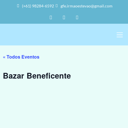
(+61) 98284-6592
gfe.irmaoestevao@gmail.com
Sobre Nós
Trabalho Volu
A Sede
« Todos Eventos
Bazar Beneficente