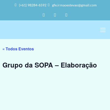
(+61) 98284-6592
gfe.irmaoestevao@gmail.com
Sobre Nós
Trabalho Vol
A Sede 
« Todos Eventos
Grupo da SOPA – Elaboração