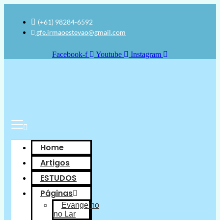
(+61) 98284-6592
gfe.irmaoestevao@gmail.com
Facebook-f
Youtube
Instagram
Home
Artigos
ESTUDOS
Páginas
Evangelho
no Lar