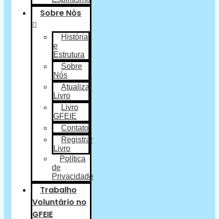
Sobre Nós
História
e
Estrutura
Sobre
Nós
Atualizar
Livro
Livro
GFEIE
Contato
Registrar
Livro
Política
de
Privacidade
Trabalho
Voluntário no
GFEIE