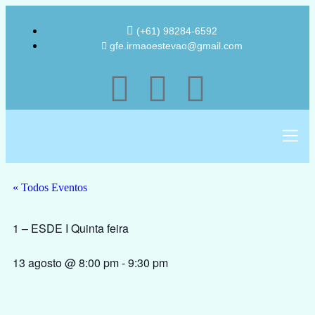
(+61) 98284-6592
gfe.irmaoestevao@gmail.com
Sobre Nós
Trabalho Volu
A Sede 
« Todos Eventos
1 – ESDE I Quinta feira
13 agosto
@
8:00 pm
-
9:30 pm