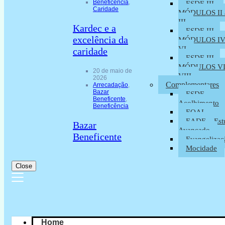
Beneficência
,
ESDE III –
Caridade
MÓDULOS II 
III
Kardec e a
ESDE III –
excelência da
MÓDULOS IV
VI
caridade
ESDE III –
MÓDULOS VI
20 de maio de
VIII
2026
Complementares
Arrecadação
,
Bazar
ESDE –
Beneficente
,
Acolhimento
Beneficência
EOAL
EADE – Est
Bazar
Avançado
Beneficente
Evangelizaç
Mocidade
Close
Home