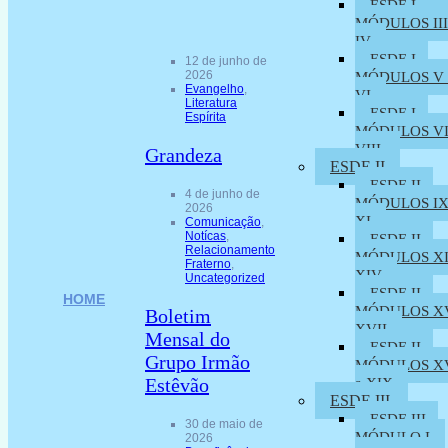
ESDE I –
MÓDULOS III
IV
ESDE I –
12 de junho de
2026
MÓDULOS V 
Evangelho
,
VI
Literatura
ESDE I –
Espírita
MÓDULOS VI
VIII
Grandeza
ESDE II
ESDE II –
4 de junho de
MÓDULOS IX
2026
XI
Comunicação
,
Notícas
,
ESDE II –
Relacionamento
MÓDULOS XI
Fraterno
,
XIV
Uncategorized
ESDE II –
HOME
MÓDULOS XV
Boletim
XVII
Mensal do
ESDE II –
Grupo Irmão
MÓDULOS XV
Estêvão
a XIX
ESDE III
ESDE III –
30 de maio de
MÓDULO I
2026