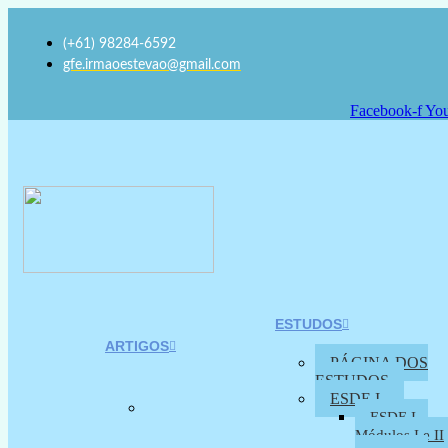
(+61) 98284-6592
gfe.irmaoestevao@gmail.com
Facebook-f
You
ESTUDOS
ARTIGOS
PÁGINA DOS
ESTUDOS
ESDE I
ESDE I –
Módulos I e II