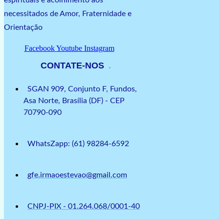
necessitados de Amor, Fraternidade e
Orientação
Facebook
Youtube
Instagram
CONTATE-NOS
SGAN 909, Conjunto F, Fundos,
Asa Norte, Brasília (DF) - CEP
70790-090
WhatsZapp: (61) 98284-6592
gfe.irmaoestevao@gmail.com
CNPJ-PIX - 01.264.068/0001-40