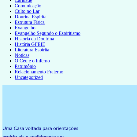
Caridade
Comunicação
Culto no Lar
Dourina Espírita
Estrutura Física
Evangelho
Evangelho Segundo o Espiritismo
Historia da Doutrina
História GFEIE
Literatura Espírita
Notícas
O Céu e o Inferno
Patrimônio
Relacionamento Fraterno
Uncategorized
Uma Casa voltada para orientações
espirituais e acolhimento aos