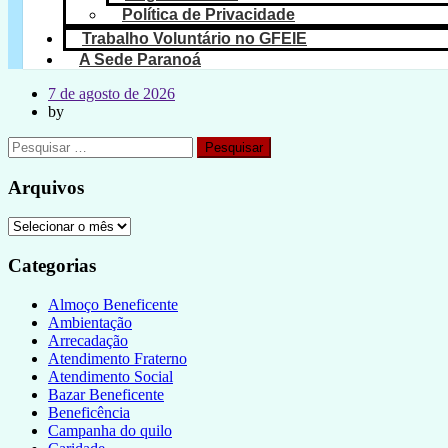
Política de Privacidade
Trabalho Voluntário no GFEIE
A Sede Paranoá
7 de agosto de 2026
by
Pesquisar
por:
Arquivos
Arquivos
Categorias
Almoço Beneficente
Ambientação
Arrecadação
Atendimento Fraterno
Atendimento Social
Bazar Beneficente
Beneficência
Campanha do quilo