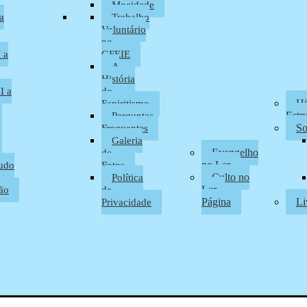
Mocidade
a
Trabalho
Voluntário
no
 a
GFEIE
A
História
I a
do
Hi
Espiritismo
Estr
Perguntas
So
Frequentes
Galeria
Evangelho
de
no Lar
udo
Fotos
Culto no
Política
Lar –
ão
de
Página
Li
Privacidade