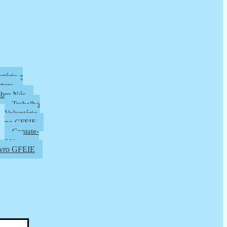
stória e
utura
bre Nós
Trabalho
Voluntário
no GFEIE
Contate-
nos
vro GFEIE