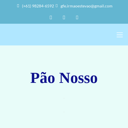
(+61) 98284-6592
gfe.irmaoestevao@gmail.com
Sobre Nós
Trabalho Vol
A Sede 
Pão Nosso