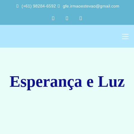
(+61) 98284-6592
gfe.irmaoestevao@gmail.com
Sobre Nós
Trabalho Vol
A Sede 
Esperança e Luz