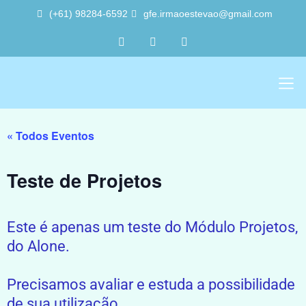
(+61) 98284-6592
gfe.irmaoestevao@gmail.com
Sobre Nós
Trabalho Vol
A Sede 
« Todos Eventos
Teste de Projetos
Este é apenas um teste do Módulo Projetos,
do Alone.
Precisamos avaliar e estuda a possibilidade
de sua utilização