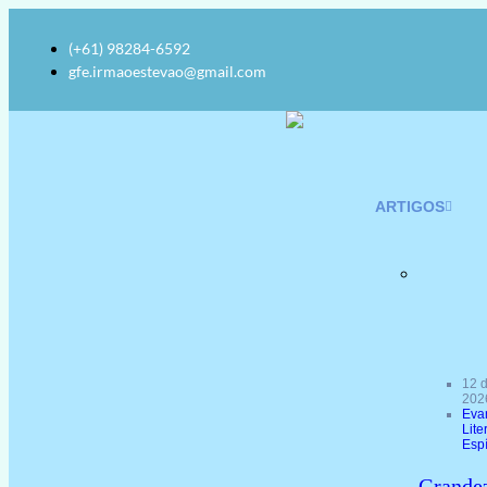
(+61) 98284-6592
gfe.irmaoestevao@gmail.com
ARTIGOS
12 
202
Eva
Lite
Espí
Grande