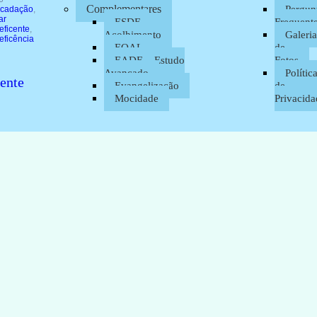
Complementares
Pergun
ecadação
,
ar
ESDE –
Frequent
eficente
,
Acolhimento
Galeria
eficência
EOAL
de
EADE – Estudo
Fotos
Avançado
Polític
ente
Evangelização
de
Mocidade
Privacida