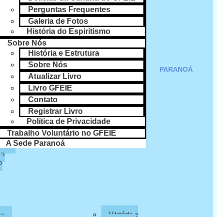
lho
Perguntas Frequentes
Galeria de Fotos
SAIBA MAIS
História do Espiritismo
a
Sobre Nós
CULTO NO LAR
História e Estrutura
Sobre Nós
nte
PARANOÁ
Atualizar Livro
s
Livro GFEIE
Contato
Registrar Livro
Política de Privacidade
lização
Trabalho Voluntário no GFEIE
A Sede Paranoá
ade
ho
o
História e
mo