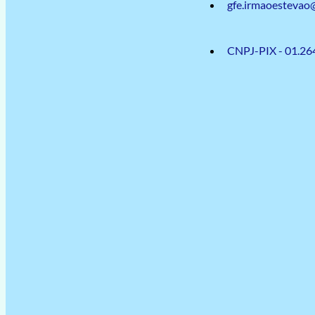
gfe.irmaoestevao
CNPJ-PIX - 01.26