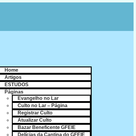
Home
Artigos
ESTUDOS
Páginas
Evangelho no Lar
Culto no Lar – Página
Registrar Culto
Atualizar Culto
Bazar Beneficente GFEIE
Delícias da Cantina do GFEIE