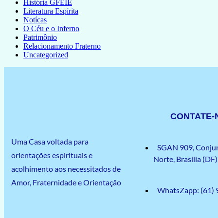
História GFEIE
Literatura Espírita
Notícas
O Céu e o Inferno
Patrimônio
Relacionamento Fraterno
Uncategorized
CONTATE
Uma Casa voltada para
SGAN 909, Conjun
orientações espirituais e
Norte, Brasília (D
acolhimento aos necessitados de
Amor, Fraternidade e Orientação
WhatsZapp: (61)