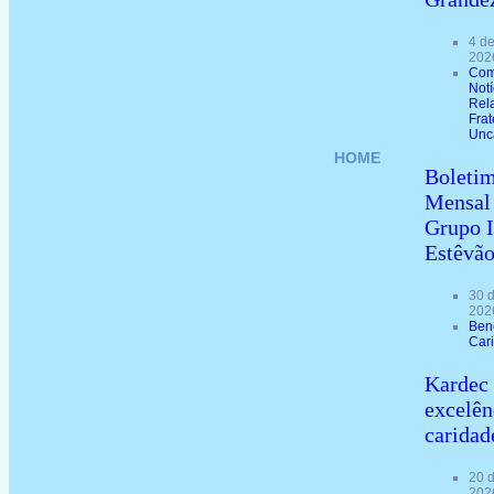
4 d
202
Com
Not
Rel
Frat
Unc
HOME
Boleti
Mensal
Grupo 
Estêvã
30 
202
Ben
Car
Kardec 
excelên
caridad
20 
202