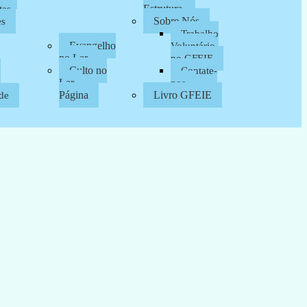
Estrutura
tas
Sobre Nós
es
Trabalho
Evangelho
Voluntário
no Lar
no GFEIE
Culto no
a
Contate-
Lar –
nos
Página
Livro GFEIE
de