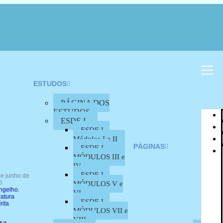
ESTUDOS
PÁGINA DOS
ESTUDOS
ESDE I
ESDE I –
Módulos I e II
PÁGINAS
ESDE I –
MÓDULOS III e
IV
ESDE I –
de junho de
6
MÓDULOS V e
ngelho
,
VI
ratura
ESDE I –
rita
MÓDULOS VII e
VIII
za