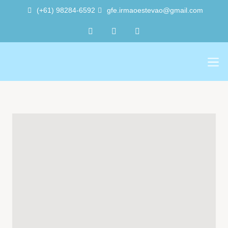
(+61) 98284-6592
gfe.irmaoestevao@gmail.com
Sobre Nós
Trabalho Vol
A Sede 