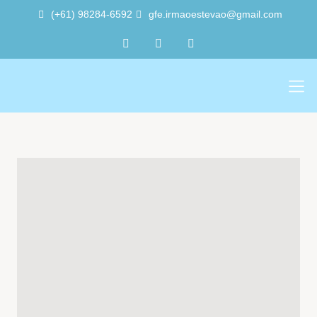
(+61) 98284-6592
gfe.irmaoestevao@gmail.com
Sobre Nós
Trabalho Vol
A Sede 