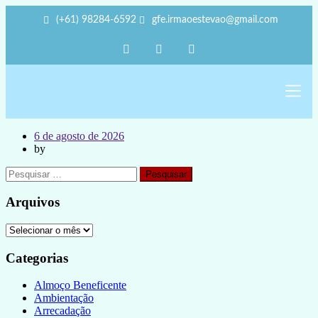
(+61) 98284-6592
gfe.irmaoestevao@gmail.com
Sobre Nós
Trabalho Volu
A Sede 
6 de agosto de 2026
by
Arquivos
Categorias
Almoço Beneficente
Ambientação
Arrecadação