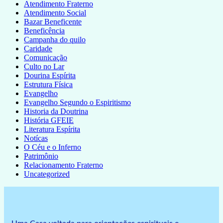
Atendimento Fraterno
Atendimento Social
Bazar Beneficente
Beneficência
Campanha do quilo
Caridade
Comunicação
Culto no Lar
Dourina Espírita
Estrutura Física
Evangelho
Evangelho Segundo o Espiritismo
Historia da Doutrina
História GFEIE
Literatura Espírita
Notícas
O Céu e o Inferno
Patrimônio
Relacionamento Fraterno
Uncategorized