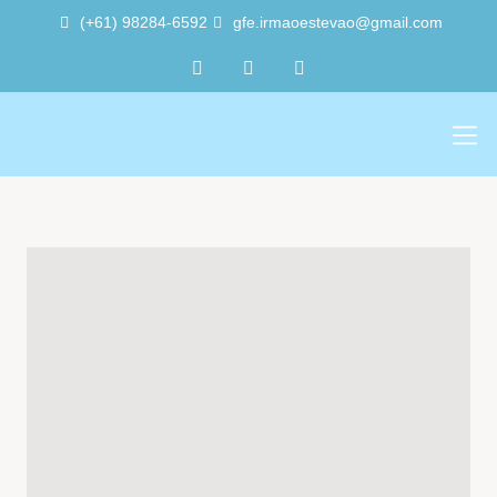
(+61) 98284-6592
gfe.irmaoestevao@gmail.com
Sobre Nós
Trabalho Volu
A Sede