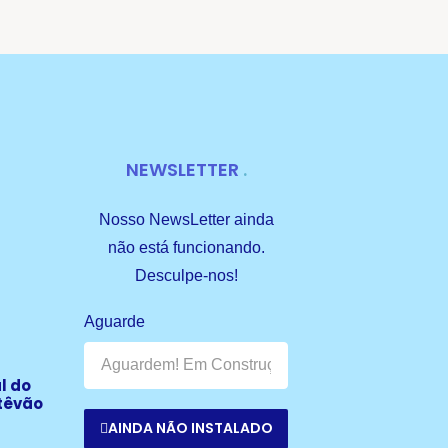
NEWSLETTER
Nosso NewsLetter ainda
não está funcionando.
Desculpe-nos!
Aguarde
l do
têvão
AINDA NÃO INSTALADO