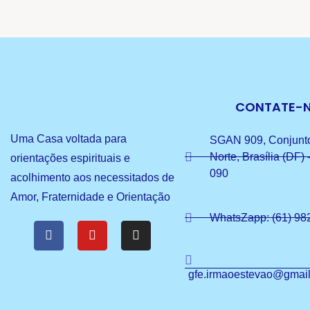
CONTATE-
Uma Casa voltada para
SGAN 909, Conjunto
Norte, Brasília (DF)
orientações espirituais e
090
acolhimento aos necessitados de
Amor, Fraternidade e Orientação
WhatsZapp: (61) 98
gfe.irmaoestevao@gmai