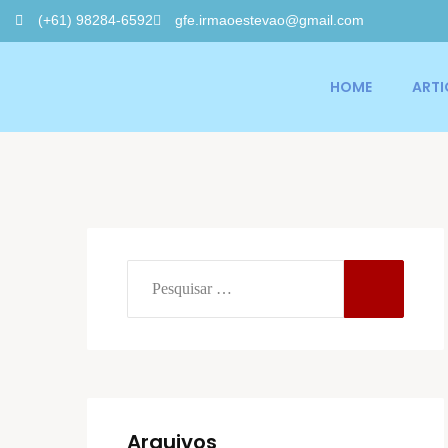
(+61) 98284-6592
gfe.irmaoestevao@gmail.com
HOME
ART
Arquivos