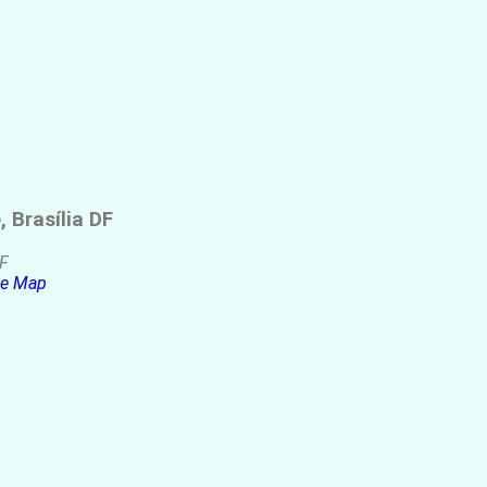
 Brasília DF
DF
le Map