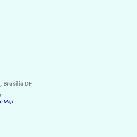
 Brasília DF
DF
le Map