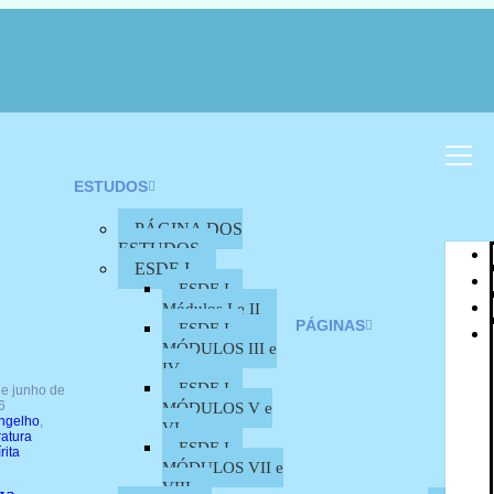
ESTUDOS
PÁGINA DOS
ESTUDOS
ESDE I
ESDE I –
Módulos I e II
PÁGINAS
ESDE I –
MÓDULOS III e
IV
ESDE I –
de junho de
6
MÓDULOS V e
ngelho
,
VI
ratura
ESDE I –
rita
MÓDULOS VII e
VIII