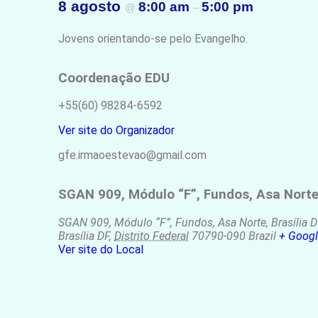
8 agosto
8:00 am
5:00 pm
@
–
Jovens orientando-se pelo Evangelho.
Coordenação EDU
+55(60) 98284-6592
Ver site do Organizador
gfe.irmaoestevao@gmail.com
SGAN 909, Módulo “F”, Fundos, Asa Norte,
SGAN 909, Módulo “F”, Fundos, Asa Norte, Brasília 
Brasília DF
,
Distrito Federal
70790-090
Brazil
+ Goog
Ver site do Local