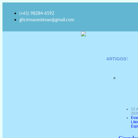
(+61) 98284-6592
gfe.irmaoestevao@gmail.com
ARTIGOS
12 
202
Eva
Lite
Espí