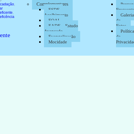
6
Complementares
Pergun
ecadação
,
ar
ESDE –
Frequent
eficente
,
Acolhimento
Galeria
eficência
EOAL
de
EADE – Estudo
Fotos
Avançado
Polític
ente
Evangelização
de
Mocidade
Privacida