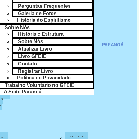
lho
Perguntas Frequentes
Galeria de Fotos
SAIBA MAIS
História do Espiritismo
a
Sobre Nós
CULTO NO LAR
História e Estrutura
Sobre Nós
nte
PARANOÁ
Atualizar Livro
s
Livro GFEIE
Contato
Registrar Livro
Política de Privacidade
lização
Trabalho Voluntário no GFEIE
A Sede Paranoá
ade
ho
o
História e
mo