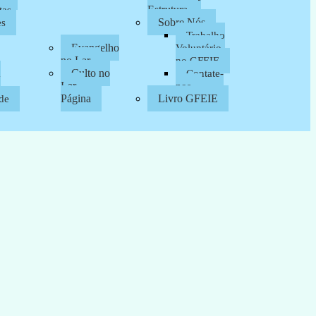
Estrutura
tas
Sobre Nós
es
Trabalho
Evangelho
Voluntário
no Lar
no GFEIE
Culto no
a
Contate-
Lar –
nos
Página
Livro GFEIE
de