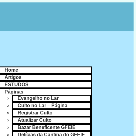
Home
Artigos
ESTUDOS
Páginas
Evangelho no Lar
Culto no Lar – Página
Registrar Culto
Atualizar Culto
Bazar Beneficente GFEIE
Delícias da Cantina do GFEIE