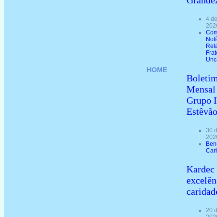
Grande
4 d
202
Com
Not
Rel
Frat
Unc
HOME
Boleti
Mensal
Grupo 
Estêvã
30 
202
Ben
Car
Kardec 
excelên
caridad
20 